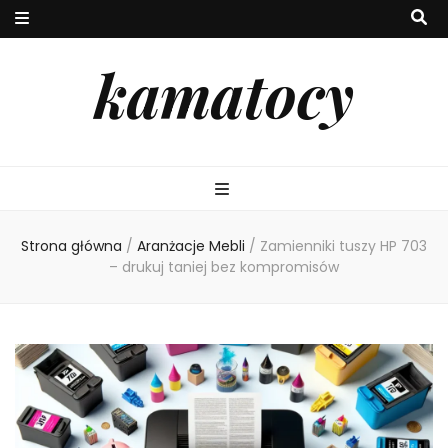
kamatocy
Strona główna
/
Aranżacje Mebli
/
Zamienniki tuszy HP 703
– drukuj taniej bez kompromisów