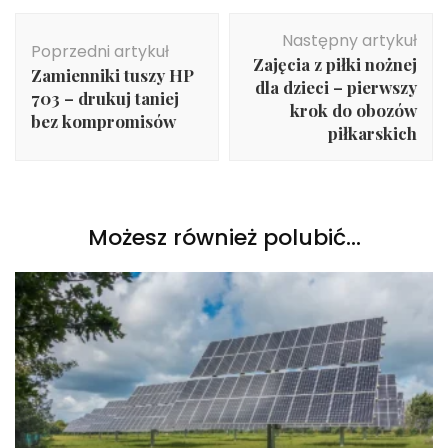
Nawigacja
Następny artykuł
wpisu
Poprzedni artykuł
Zajęcia z piłki nożnej
Zamienniki tuszy HP
dla dzieci – pierwszy
703 – drukuj taniej
krok do obozów
bez kompromisów
piłkarskich
Możesz również polubić…