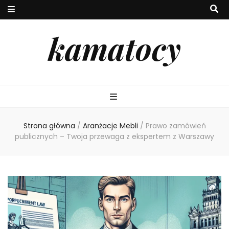
kamatocy
Strona główna
/
Aranżacje Mebli
/
Prawo zamówień
publicznych – Twoja przewaga z ekspertem z Warszawy