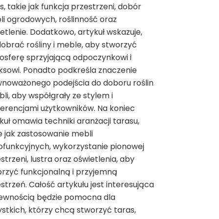
s, takie jak funkcja przestrzeni, dobór
i ogrodowych, roślinność oraz
etlenie. Dodatkowo, artykuł wskazuje,
dobrać rośliny i meble, aby stworzyć
sferę sprzyjającą odpoczynkowi i
ksowi. Ponadto podkreśla znaczenie
noważonego podejścia do doboru roślin
bli, aby współgrały ze stylem i
erencjami użytkowników. Na koniec
kuł omawia techniki aranżacji tarasu,
e jak zastosowanie mebli
ofunkcyjnych, wykorzystanie pionowej
strzeni, lustra oraz oświetlenia, aby
rzyć funkcjonalną i przyjemną
strzeń. Całość artykułu jest interesująca
pewnością będzie pomocna dla
stkich, którzy chcą stworzyć taras,