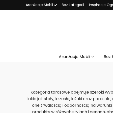
Aranżacje Mebli
Bez kategorii
Inspiracje O
Aranżacje Mebli
Bez 
Kategoria tarasowe obejmuje szeroki wyb
takie jak stoły, krzesła, leżaki oraz parasol
one trwałością i odpornością na warunki 
produkty w różnych stylach i cenach, ab