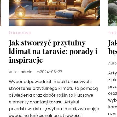
tarasowe
tar
Jak stworzyć przytulny
Ja
klimat na tarasie: porady i
bę
inspiracje
Auto
Autor:
admin
w
2024-06-27
Arty
z p
Wybór odpowiednich mebli tarasowych,
prze
stworzenie przytulnego klimatu za pomocą
oraz
oświetlenia oraz dobór roślin to kluczowe
wyko
elementy aranżacji tarasu. Artykuł
komf
przedstawia istotę wyboru mebli, zwracając
czyn
uwagę na funkcjonalność, trwałość i