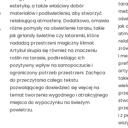
tara
estetykę, a także właściwy dobór
mebl
e
materiałów i podświetlenia, aby stworzyć
oświ
relaksującą atmosferę. Dodatkowo, omawia
jak 
,
różne pomysły na oświetlenie tarasu, takie
atmo
jak girlandy świetlne czy latarenki, które
rela
nadadzą przestrzeni magiczny klimat.
zrów
Artykuł skupia się również na znaczeniu
i me
roślin na tarasie, podkreślając ich
pref
pozytywny wpływ na samopoczucie i
arty
ograniczony potrzeb przestrzeni. Zachęca
taki
do przeczytania całego tekstu
wiel
pozwalającego dowiedzieć się więcej na
prze
temat tworzenia wygodnego i atrakcyjnego
stwo
miejsca do wypoczynku na świeżym
prze
powietrzu.
i z 
wszy