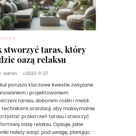
asowe
k stworzyć taras, który
dzie oazą relaksu
r:
admin
w
2023-11-27
kuł porusza kluczowe kwestie związane
lanowaniem i projektowaniem
strzeni tarasu, doborem roślin i mebli
 technikami aranżacji, aby maksymalnie
rzystać przestrzeń tarasu i stworzyć
ortową oazę relaksu. Opisuje, jakie
niki należy wziąć pod uwagę, planując