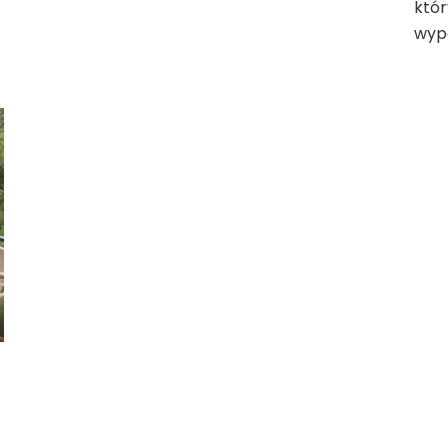
któr
wypo