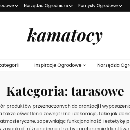
grodowe
Narzędzia Ogrodnicze
Pomysły Ogrodowe
kamatocy
kategorii
Inspiracje Ogrodowe
Narzędzia Ogr
Kategoria:
tarasowe
ór produktów przeznaczonych do aranżacji i wyposażenia 
e, a także oświetlenie zewnętrzne i dekoracje, takie jak d
atmosferyczne, zapewniając funkcjonalność i estetykę pr
y zaspokoić różnorodne potrzeby i preferencje klientów, 