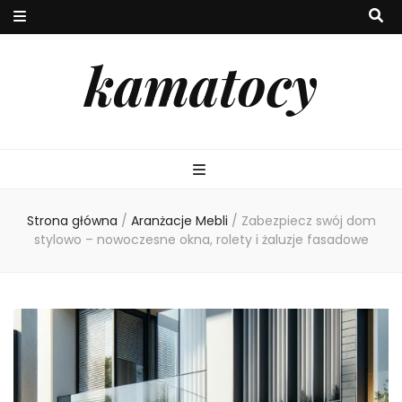
kamatocy
Strona główna
/
Aranżacje Mebli
/
Zabezpiecz swój dom
stylowo – nowoczesne okna, rolety i żaluzje fasadowe