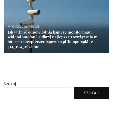
Aranżacje Mebli
Jak wybrać odpowiednią kamerę monitoringu i
wideodomofon? Odkryj najlepsze rozwiązania w
https://zabezpieczeniapoznan.pl/fotopulapki -c-
314_104_265.html
Szukaj
SZUKAJ