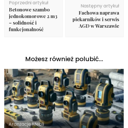
Poprzedni artykuł
wpisu
Następny artykuł
Betonowe szambo
Fachowa naprawa
jednokomorowe 2 m3
piekarników i serwis
– solidność i
AGD w Warszawie
funkcjonalność
Możesz również polubić…
Aranżacje Mebli