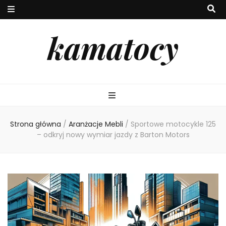
kamatocy
Strona główna
/
Aranżacje Mebli
/
Sportowe motocykle 125
– odkryj nowy wymiar jazdy z Barton Motors