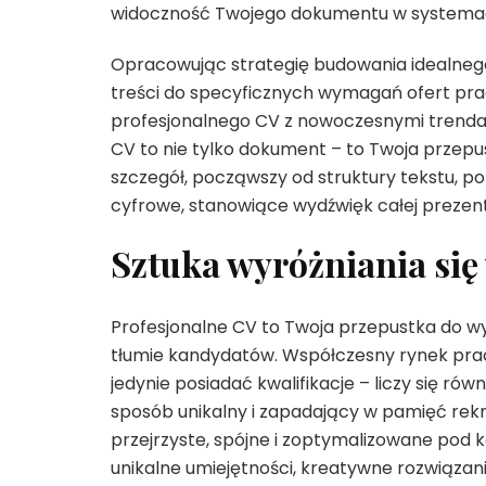
widoczność Twojego dokumentu w systemac
Opracowując strategię budowania idealnego
treści do specyficznych wymagań ofert prac
profesjonalnego CV z nowoczesnymi trendam
CV to nie tylko dokument – to Twoja przepu
szczegół, począwszy od struktury tekstu, p
cyfrowe, stanowiące wydźwięk całej prezent
Sztuka wyróżniania si
Profesjonalne CV to Twoja przepustka do wy
tłumie kandydatów. Współczesny rynek prac
jedynie posiadać kwalifikacje – liczy się r
sposób unikalny i zapadający w pamięć rek
przejrzyste, spójne i zoptymalizowane pod 
unikalne umiejętności, kreatywne rozwiązan