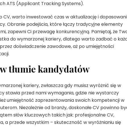
h ATS (Applicant Tracking Systems).
 CV, warto inwestować czas w aktualizację i dopasowan
y. Obranie podejścia, które łączy tradycyjne elementy
i, zapewni Ci przewagę konkurencyjną. Pamiętaj, że Tw
stka do wymarzonej kariery, dlatego warto zadbać o każ
oprzez doświadczenie zawodowe, aż po umiejętności
acji.
ę w tłumie kandydatów
marzonej kariery, zwłaszcza gdy musisz wyróżnić się w
y stawia przed nami wymagania, gdzie nie wystarczy
ównież umiejętność zaprezentowania swoich kompetencji w
ruterom. Niezależnie od branży, doskonałe CV powinno by
kątem słów kluczowych takich jak: profesjonalne CV,
ia, a przede wszystkim – skuteczność w wyróżnianiu się