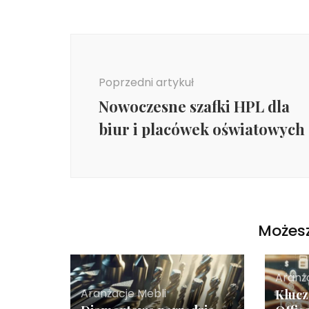
Nawigacja
wpisu
Poprzedni artykuł
Nowoczesne szafki HPL dla
biur i placówek oświatowych
Możesz
Aranż
Aranżacje Mebli
Klucz