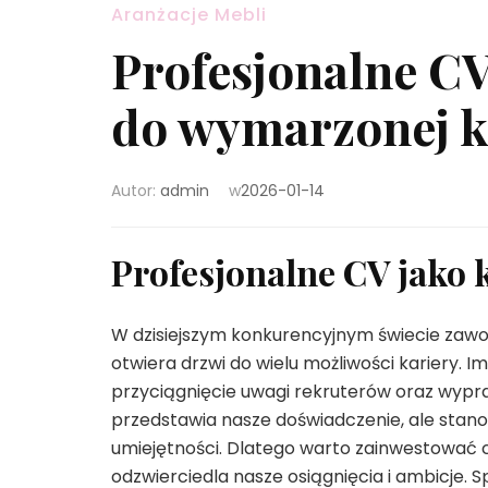
Aranżacje Mebli
Profesjonalne C
do wymarzonej k
Autor:
admin
w
2026-01-14
Profesjonalne CV jako
W dzisiejszym konkurencyjnym świecie zaw
otwiera drzwi do wielu możliwości kariery.
przyciągnięcie uwagi rekruterów oraz wyprac
przedstawia nasze doświadczenie, ale stan
umiejętności. Dlatego warto zainwestować 
odzwierciedla nasze osiągnięcia i ambicje. S