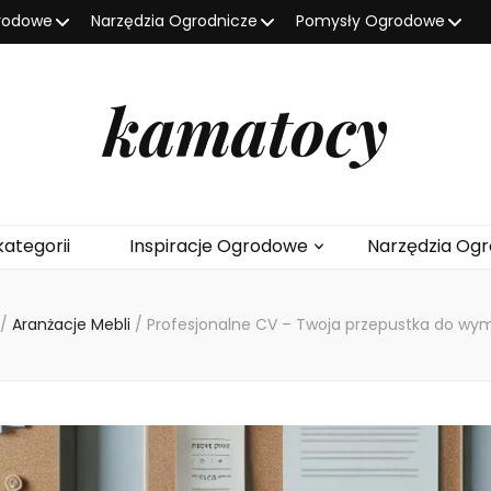
grodowe
Narzędzia Ogrodnicze
Pomysły Ogrodowe
kamatocy
kategorii
Inspiracje Ogrodowe
Narzędzia Ogr
/
Aranżacje Mebli
/
Profesjonalne CV – Twoja przepustka do wym