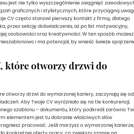
su jest nie tylko wyszczególnienie osiągnięć zawodowych
zań graficznych i stylistycznych, które przyciągną uwag
je CV często stanowi pierwszy kontakt z firmą, dlatego
a, przez sekcję doświadczenia, aż po list motywacyjny,
wojej osobowości oraz kreatywności. W ten sposób możesz
nieszablonowo i ma potencjał, by wnieść świeże spojrzeni
, które otworzy drzwi do
re otworzy drzwi do wymarzonej kariery, zaczynają się od
iadczeń. Aby Twoje CV wyróżniało się na tle konkurencji,
nego szablonu – dokumentu, który podkreśli zarówno Tw
ym elementem jest tu dobranie właściwych słów
pragniesz pracować. Jeśli marzysz o wymarzonej karierze
o konkretnej oferty pracy, co zwiększy szanse na