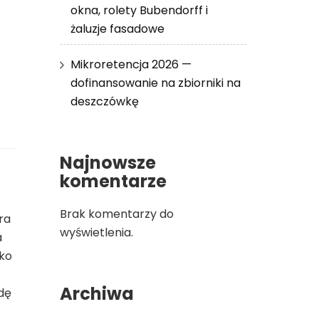
okna, rolety Bubendorff i
żaluzje fasadowe
Mikroretencja 2026 —
dofinansowanie na zbiorniki na
deszczówkę
Najnowsze
komentarze
Brak komentarzy do
ra
wyświetlenia.
a
lko
Archiwa
dę