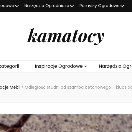
grodowe
Narzędzia Ogrodnicze
Pomysły Ogrodowe
kamatocy
kategorii
Inspiracje Ogrodowe
Narzędzia Ogr
acje Mebli
/
Odległość studni od szamba betonowego – klucz do 