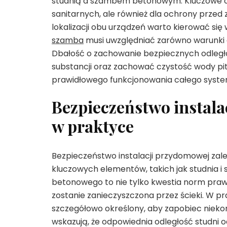
studnią a szambem betonowym. Kluczowe od
sanitarnych, ale również dla ochrony prze
lokalizacji obu urządzeń warto kierować się
szamba
musi uwzględniać zarówno warunki g
Dbałość o zachowanie bezpiecznych odległo
substancji oraz zachować czystość wody pit
prawidłowego funkcjonowania całego syste
Bezpieczeństwo instala
w praktyce
Bezpieczeństwo instalacji przydomowej zal
kluczowych elementów, takich jak studnia 
betonowego to nie tylko kwestia norm praw
zostanie zanieczyszczona przez ścieki. W pr
szczegółowo określony, aby zapobiec niekontr
wskazują, że odpowiednia odległość studni