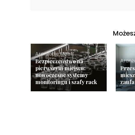
Możesz
Aranżacje Mebli
Aranż
Bezpieczeństwo na
pierwszym miejscu:
Przes
nowoczesne systemy
miesz
monitoringu i szafy rack
zauf