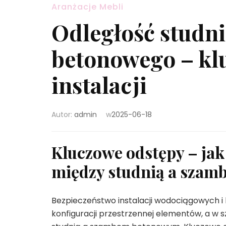
Aranżacje Mebli
Odległość studn
betonowego – klu
instalacji
Autor:
admin
w
2025-06-18
Kluczowe odstępy – jak 
między studnią a sza
Bezpieczeństwo instalacji wodociągowych i 
konfiguracji przestrzennej elementów, a w s