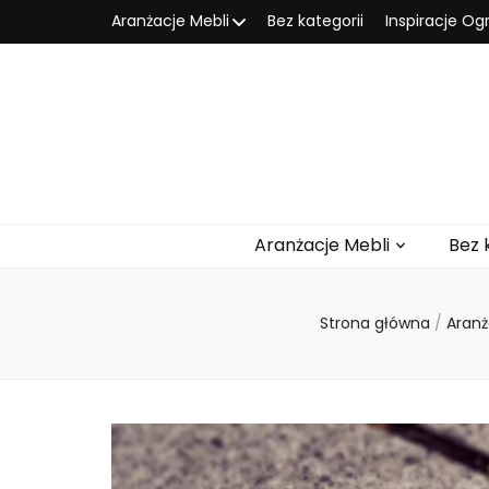
Aranżacje Mebli
Bez kategorii
Inspiracje O
Aranżacje Mebli
Bez 
Strona główna
/
Aranż