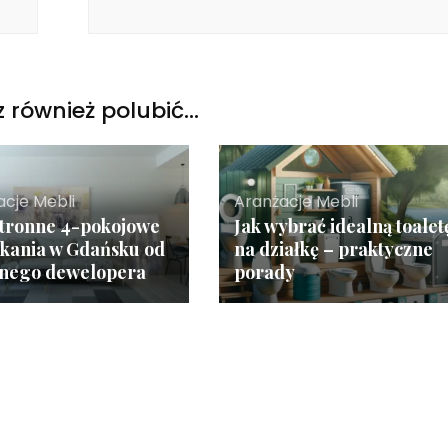
 również polubić…
acje Mebli
Aranżacje Mebli
tronne 4-pokojowe
Jak wybrać idealną toalet
kania w Gdańsku od
na działkę – praktyczne
anego dewelopera
porady