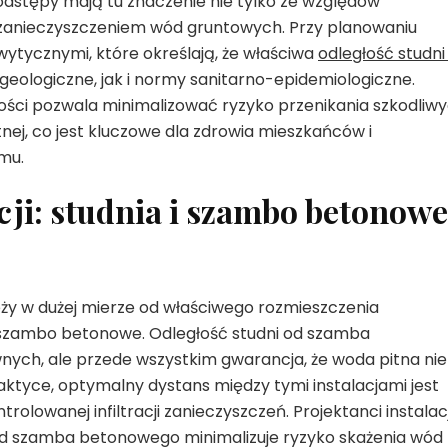
stępy mają tu znaczenie nie tylko ze względów
d zanieczyszczeniem wód gruntowych. Przy planowaniu
 wytycznymi, które określają, że właściwa
odległość studni
eologiczne, jak i normy sanitarno-epidemiologiczne.
ści pozwala minimalizować ryzyko przenikania szkodliw
nej, co jest kluczowe dla zdrowia mieszkańców i
mu.
cji: studnia i szambo betonowe
eży w dużej mierze od właściwego rozmieszczenia
i szambo betonowe. Odległość studni od szamba
nych, ale przede wszystkim gwarancja, że woda pitna nie
aktyce, optymalny dystans między tymi instalacjami jest
olowanej infiltracji zanieczyszczeń. Projektanci instalacj
 od szamba betonowego minimalizuje ryzyko skażenia wód