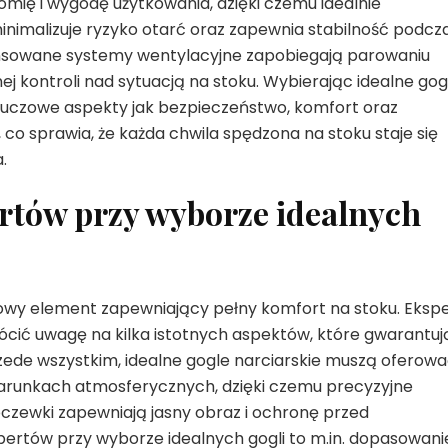
mię i wygodę użytkowania, dzięki czemu idealnie
minimalizuje ryzyko otarć oraz zapewnia stabilność podcz
sowane systemy wentylacyjne zapobiegają parowaniu
ej kontroli nad sytuacją na stoku. Wybierając idealne gog
kluczowe aspekty jak bezpieczeństwo, komfort oraz
o sprawia, że każda chwila spędzona na stoku staje się
.
rtów przy wyborze idealnych
zowy element zapewniający pełny komfort na stoku. Ekspe
rócić uwagę na kilka istotnych aspektów, które gwarantuj
zede wszystkim, idealne gogle narciarskie muszą oferow
runkach atmosferycznych, dzięki czemu precyzyjne
zewki zapewniają jasny obraz i ochronę przed
rtów przy wyborze idealnych gogli to m.in. dopasowani