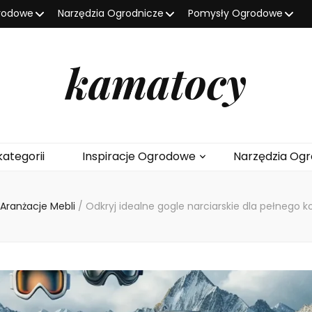
grodowe
Narzędzia Ogrodnicze
Pomysły Ogrodowe
kamatocy
kategorii
Inspiracje Ogrodowe
Narzędzia Ogr
Aranżacje Mebli
/
Odkryj idealne gogle narciarskie dla pełnego 