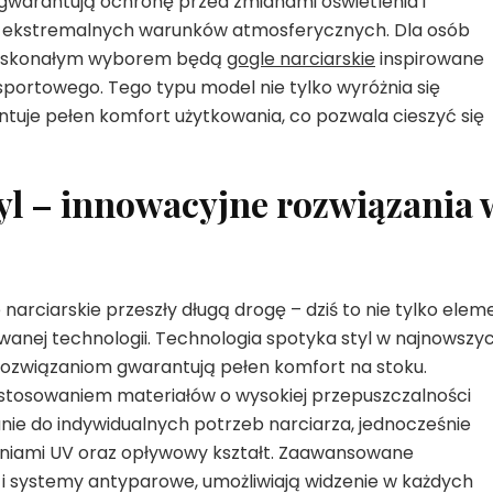
gwarantują ochronę przed zmianami oświetlenia i
s ekstremalnych warunków atmosferycznych. Dla osób
 doskonałym wyborem będą
gogle narciarskie
inspirowane
sportowego. Tego typu model nie tylko wyróżnia się
uje pełen komfort użytkowania, co pozwala cieszyć się
yl – innowacyjne rozwiązania 
arciarskie przeszły długą drogę – dziś to nie tylko elem
owanej technologii. Technologia spotyka styl w najnowszy
 rozwiązaniom gwarantują pełen komfort na stoku.
astosowaniem materiałów o wysokiej przepuszczalności
ie do indywidualnych potrzeb narciarza, jednocześnie
eniami UV oraz opływowy kształt. Zaawansowane
k i systemy antyparowe, umożliwiają widzenie w każdych