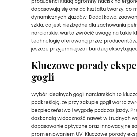
producenci kładą ogromny nacisk na ergono
dopasowują się one do kształtu twarzy, co 
dynamicznych zjazdów. Dodatkowo, zaawan
szkła, co jest niezbędne dla zachowania pełn
narciarskie, warto zwrócić uwagę na takie 
technologię oferowaną przez producentów, c
jeszcze przyjemniejsza i bardziej ekscytująca
Kluczowe porady ekspe
gogli
Wybór idealnych gogli narciarskich to kluc
podkreślają, że przy zakupie gogli warto zw
bezpieczeństwo i wygodę podczas jazdy. Pr
doskonałą widoczność nawet w trudnych wa
dopasowanie optyczne oraz innowacyjne soc
promieniowaniem UV. Kluczowe porady ekspe