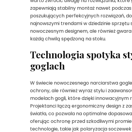
warto zwrócić uwagę na rozwiązania, które 
zapewniają stabilny montaż nawet podcza
poszukujących perfekcyjnych rozwiązań,
najnowszymi trendami w dziedzinie sprzętu 
nowoczesnym designem, ale również gwarant
każdą chwilą spędzoną na stoku.
Technologia spotyka st
goglach
W świecie nowoczesnego narciarstwa gogle n
ochrony, ale również wyraz stylu i zaawans
modelach gogli, które dzięki innowacyjnym
Projektanci łączą ergonomiczny design z z
światła, co pozwala na optimalne dopasowan
oferując ochronę przed szkodliwymi promi
technologie, takie jak polaryzacja soczewe