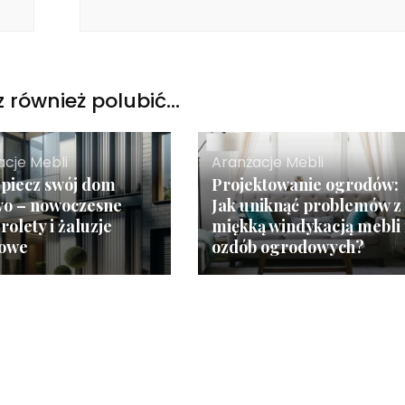
 również polubić…
acje Mebli
Aranżacje Mebli
piecz swój dom
Projektowanie ogrodów:
wo – nowoczesne
Jak uniknąć problemów z
rolety i żaluzje
miękką windykacją mebli 
dowe
ozdób ogrodowych?