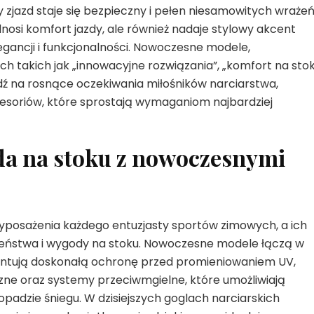
jazd staje się bezpieczny i pełen niesamowitych wrażeń
dnosi komfort jazdy, ale również nadaje stylowy akcent
legancji i funkcjonalności. Nowoczesne modele,
 takich jak „innowacyjne rozwiązania”, „komfort na sto
edź na rosnące oczekiwania miłośników narciarstwa,
esoriów, które sprostają wymaganiom najbardziej
da na stoku z nowoczesnymi
yposażenia każdego entuzjasty sportów zimowych, a ich
eństwa i wygody na stoku. Nowoczesne modele łączą w
rantują doskonałą ochronę przed promieniowaniem UV,
ne oraz systemy przeciwmgielne, które umożliwiają
adzie śniegu. W dzisiejszych goglach narciarskich