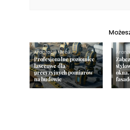
Możesz
Aranżacje Mebli
Aranż
Profesjonalne poziomice
Zabez
laserowe dla
stylo
precyzyjnych pomiarów
okna, 
na budowie
fasa