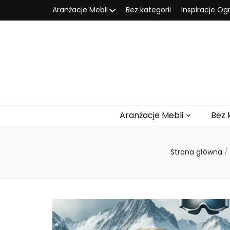
Aranżacje Mebli
Bez kategorii
Inspiracje O
Aranżacje Mebli
Bez 
Strona główna
/