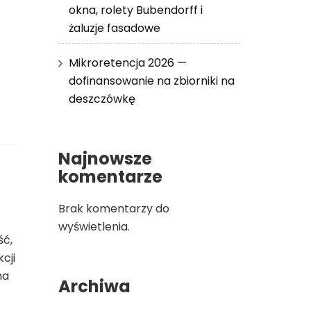
okna, rolety Bubendorff i
żaluzje fasadowe
Mikroretencja 2026 —
dofinansowanie na zbiorniki na
deszczówkę
Najnowsze
komentarze
Brak komentarzy do
wyświetlenia.
ść,
cji
na
Archiwa