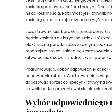
Jeśli Twój trawnik składa się głównie z miękk
kosiarki spalinowej z nożem tnącym. Dzięki d
niską roślinnością. Natomiast jeśli trawnik 
kosiarkę o konstrukcji zbliżonej do wyższej
Jeżeli trawnik jest bardziej standardowy, a
będzie kosiarka elektryczna. Dzięki zróżni
elektryczna poradzi sobie z różnymi rodzaja
mocniejszą trawą, zaleca się zastosowanie 
łatwo poradzi sobie z trudniejszymi warunka
Podsumowując, dobór odpowiedniej kosiarki 
odpowiednim stanie. Warto zwrócić uwagę na
dopasować sprzęt do specyfiki trawy na sw
trawnik będzie prezentował się pięknie i zad
Wybór odpowiedniego n
żywopłotu