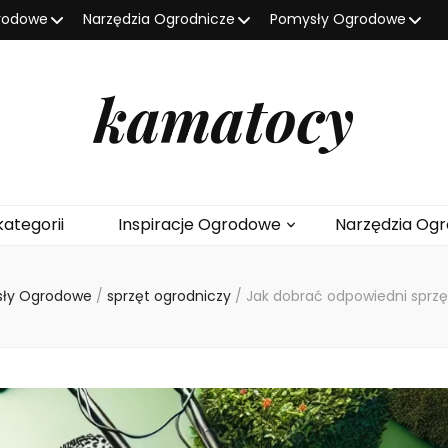
grodowe
Narzędzia Ogrodnicze
Pomysły Ogrodowe
kamatocy
kategorii
Inspiracje Ogrodowe
Narzędzia Ogr
ły Ogrodowe
/
sprzęt ogrodniczy
/
Jak dobrać odpowiedni sprzę