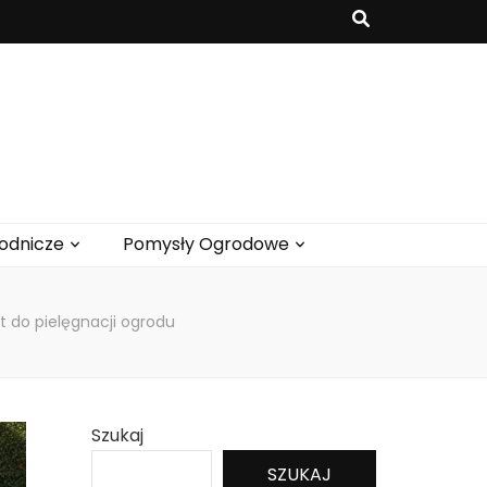
odnicze
Pomysły Ogrodowe
t do pielęgnacji ogrodu
Szukaj
SZUKAJ