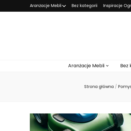
Aranżacje Mebli
Bez kategorii
Inspiracje O
Aranżacje Mebli
Bez 
Strona główna
/
Pomys