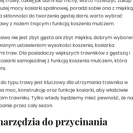
iej trawy, takiej jak darni lub mchy, warto rozważyć zakup
użej mocy kosiarki spalinowej, poradzi sobie ona z miękką 
ma skłonności do tworzenia gęstej darni, warto wybrać
 trawy z nożem tnącym i funkcją koszenia mulczem.
 trawa nie jest zbyt gęsta ani zbyt miękka, dobrym wybor
cowanym ustawieniom wysokości koszenia, kosiarka
mi traw. Dla posiadaczy większych trawników z gęstszą i
kosiarki samojezdnej z funkcją koszenia mulczem, która
mi.
do typu trawy jest kluczowy dla utrzymania trawnika w
 moc, konstrukcję oraz funkcje kosiarki, aby właściwie
oim trawniku. Tylko wtedy będziemy mieć pewność, że na
banie przez cały sezon.
arzędzia do przycinania