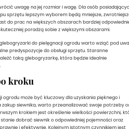
rócić uwagę na jej rozmiar i wagę. Dla osób posiadający
typu sprzętu lepszym wyborem będą mniejsze, zwrotniejsz
ast do prac na większych obszarach bardziej odpowiedni
 skuteczniej poradzą sobie z większymi obszarami.
lebogryzarki do pielęgnacji ogrodu warto wziąć pod uw
alne predyspozycje do obsługi sprzętu. Staranne
leźć taką glebogryzarkę, która będzie idealnie
.
po kroku
i ogrodu może być kluczowy dla uzyskania pięknego i
a zakup siewnika, warto przeanalizować swoje potrzeby o
erwszym krokiem jest określenie wielkości powierzchni, kt
stanie dobrać siewnik o odpowiedniej pojemności oraz
prawnie i efektywnie. Kolejnym istotnym czynnikiem jest