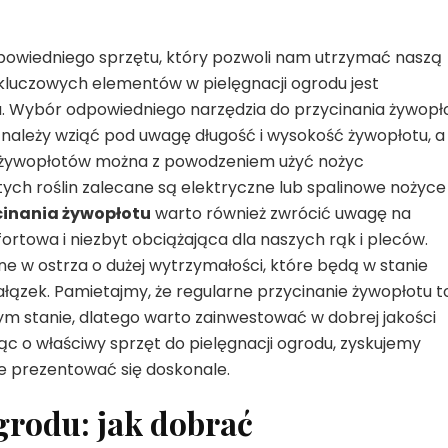
owiedniego sprzętu, który pozwoli nam utrzymać naszą
kluczowych elementów w pielęgnacji ogrodu jest
u. Wybór odpowiedniego narzędzia do przycinania żywopł
m należy wziąć pod uwagę długość i wysokość żywopłotu, a
ch żywopłotów można z powodzeniem użyć nożyc
tych roślin zalecane są elektryczne lub spalinowe nożyce
cinania żywopłotu
warto również zwrócić uwagę na
rtowa i niezbyt obciążająca dla naszych rąk i pleców.
 w ostrza o dużej wytrzymałości, które będą w stanie
łązek. Pamietajmy, że regularne przycinanie żywopłotu t
m stanie, dlatego warto zainwestować w dobrej jakości
ąc o właściwy sprzęt do pielęgnacji ogrodu, zyskujemy
e prezentować się doskonale.
grodu: jak dobrać