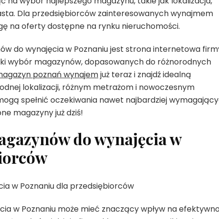
ć na wybór najlepszego magazynu, takie jak lokalizacja,
iasta. Dla przedsiębiorców zainteresowanych wynajmem
ę na oferty dostępne na rynku nieruchomości.
w do wynajęcia w Poznaniu jest strona internetowa firm
roki wybór magazynów, dopasowanych do różnorodnych
agazyn poznań wynajem
już teraz i znajdź idealną
dogodnej lokalizacji, różnym metrażom i nowoczesnym
mogą spełnić oczekiwania nawet najbardziej wymagając
pne magazyny już dziś!
magazynów do wynajęcia w
biorców
cia w Poznaniu dla przedsiębiorców
ia w Poznaniu może mieć znaczący wpływ na efektywn