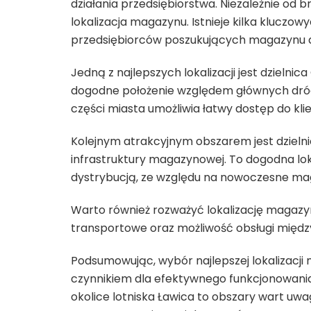
działania przedsiębiorstwa. Niezależnie od b
lokalizacja magazynu. Istnieje kilka kluczo
przedsiębiorców poszukujących magazynu d
Jedną z najlepszych lokalizacji jest dzielni
dogodne położenie względem głównych dróg 
części miasta umożliwia łatwy dostęp do kl
Kolejnym atrakcyjnym obszarem jest dzielni
infrastruktury magazynowej. To dogodna loka
dystrybucją, ze względu na nowoczesne mag
Warto również rozważyć lokalizację magazyn
transportowe oraz możliwość obsługi międ
Podsumowując, wybór najlepszej lokalizacj
czynnikiem dla efektywnego funkcjonowania
okolice lotniska Ławica to obszary wart uw