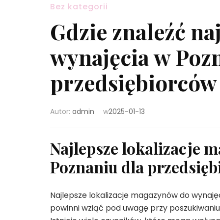
Bez kategorii
Gdzie znaleźć na
wynajęcia w Pozn
przedsiębiorców
Autor:
admin
w
2025-01-13
Najlepsze lokalizacje 
Poznaniu dla przedsię
Najlepsze lokalizacje magazynów do wynajęc
powinni wziąć pod uwagę przy poszukiwaniu i