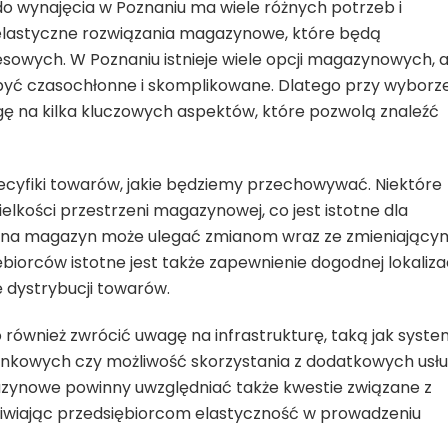
o wynajęcia w Poznaniu ma wiele różnych potrzeb i
 elastyczne rozwiązania magazynowe, które będą
owych. W Poznaniu istnieje wiele opcji magazynowych, a
yć czasochłonne i skomplikowane. Dlatego przy wyborz
ę na kilka kluczowych aspektów, które pozwolą znaleźć
pecyfiki towarów, jakie będziemy przechowywać. Niektóre
lkości przestrzeni magazynowej, co jest istotne dla
 na magazyn może ulegać zmianom wraz ze zmieniający
biorców istotne jest także zapewnienie dogodnej lokalizac
 dystrybucji towarów.
również zwrócić uwagę na infrastrukturę, taką jak syst
unkowych czy możliwość skorzystania z dodatkowych usł
azynowe powinny uwzględniać także kwestie związane z
iwiając przedsiębiorcom elastyczność w prowadzeniu