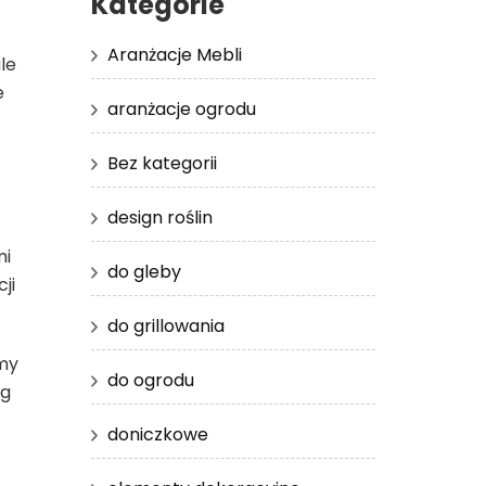
Kategorie
Aranżacje Mebli
le
e
aranżacje ogrodu
Bez kategorii
design roślin
mi
do gleby
ji
do grillowania
emy
do ogrodu
ug
doniczkowe