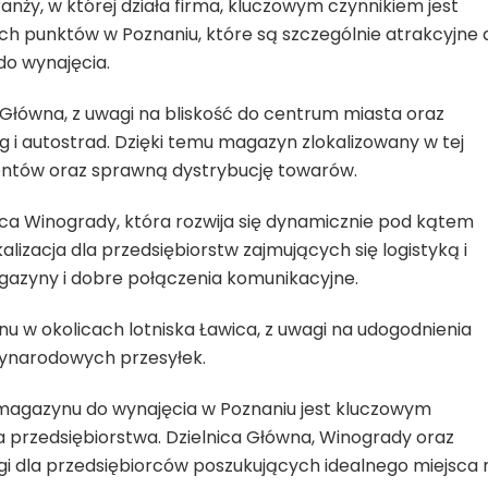
ranży, w której działa firma, kluczowym czynnikiem jest
wych punktów w Poznaniu, które są szczególnie atrakcyjne 
o wynajęcia.
ca Główna, z uwagi na bliskość do centrum miasta oraz
i autostrad. Dzięki temu magazyn zlokalizowany w tej
ientów oraz sprawną dystrybucję towarów.
ca Winogrady, która rozwija się dynamicznie pod kątem
lizacja dla przedsiębiorstw zajmujących się logistyką i
azyny i dobre połączenia komunikacyjne.
u w okolicach lotniska Ławica, z uwagi na udogodnienia
zynarodowych przesyłek.
i magazynu do wynajęcia w Poznaniu jest kluczowym
 przedsiębiorstwa. Dzielnica Główna, Winogrady oraz
agi dla przedsiębiorców poszukujących idealnego miejsca 