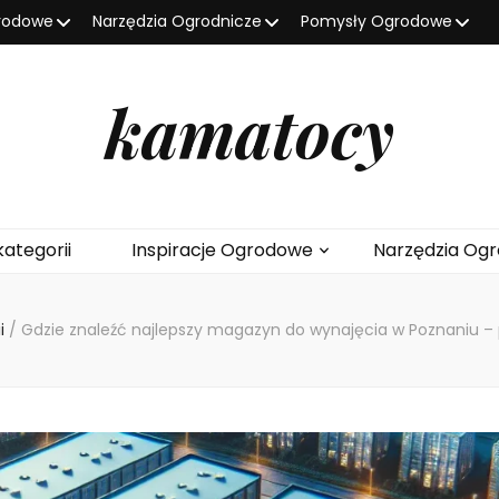
grodowe
Narzędzia Ogrodnicze
Pomysły Ogrodowe
kamatocy
kategorii
Inspiracje Ogrodowe
Narzędzia Ogr
ii
/
Gdzie znaleźć najlepszy magazyn do wynajęcia w Poznaniu – 