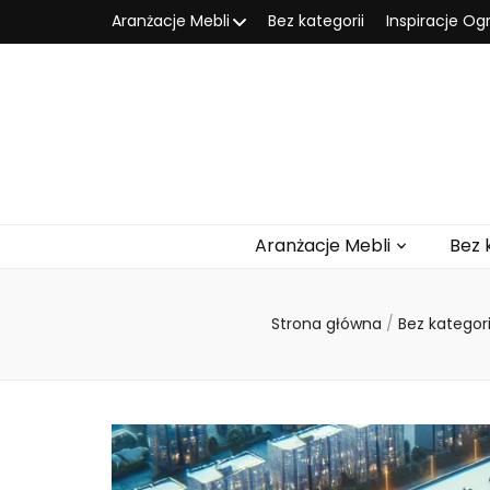
Aranżacje Mebli
Bez kategorii
Inspiracje O
Aranżacje Mebli
Bez 
Strona główna
/
Bez kategor