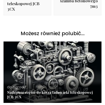
szamba betonowego
teleskopowej JCB
7m3
3CX
Możesz również polubić…
do ogrodu
Najlepsze części do kosza ładowarki teleskopowej
JCB 3CX