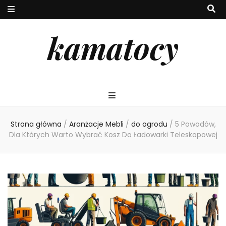
kamatocy
Strona główna
/
Aranżacje Mebli
/
do ogrodu
/
5 Powodów,
Dla Których Warto Wybrać Kosz Do Ładowarki Teleskopowej